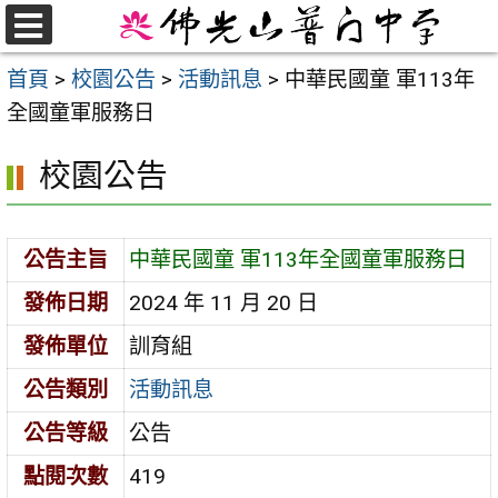
跳
至
選
首頁
>
校園公告
>
活動訊息
>
中華民國童 軍113年
單
主
全國童軍服務日
要
內
校園公告
容
區
公告主旨
中華民國童 軍113年全國童軍服務日
發佈日期
2024 年 11 月 20 日
發佈單位
訓育組
公告類別
活動訊息
公告等級
公告
點閱次數
419