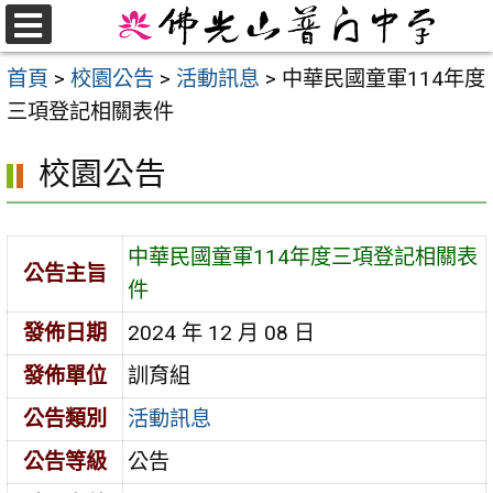
跳
至
選
首頁
>
校園公告
>
活動訊息
>
中華民國童軍114年度
單
主
三項登記相關表件
要
內
校園公告
容
區
中華民國童軍114年度三項登記相關表
公告主旨
件
發佈日期
2024 年 12 月 08 日
發佈單位
訓育組
公告類別
活動訊息
公告等級
公告