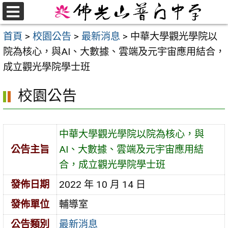
跳
至
選
首頁
>
校園公告
>
最新消息
>
中華大學觀光學院以
單
主
院為核心，與AI、大數據、雲端及元宇宙應用結合，
要
成立觀光學院學士班
內
容
校園公告
區
中華大學觀光學院以院為核心，與
公告主旨
AI、大數據、雲端及元宇宙應用結
合，成立觀光學院學士班
發佈日期
2022 年 10 月 14 日
發佈單位
輔導室
公告類別
最新消息