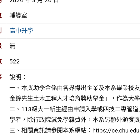
期
2024 年 3 月 26 日
位
輔導室
別
高中升學
級
無
數
522
容
說明：
一、本獎助學金係由各界傑出企業及本系畢業校友
金鐘先生土木工程人才培育獎助學金」，作為大學
二、113級大一新生經由申請入學或四技二專管道
學者，除行政院減免學雜費外，本系另額外頒發獎助
三、相關資訊請參閱本系網站：https://ce.chu.e