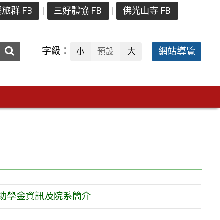
旅群 FB
三好體協 FB
佛光山寺 FB
送出
字級：
網站導覽
小
預設
大
搜
尋：
獎助學金資訊及院系簡介