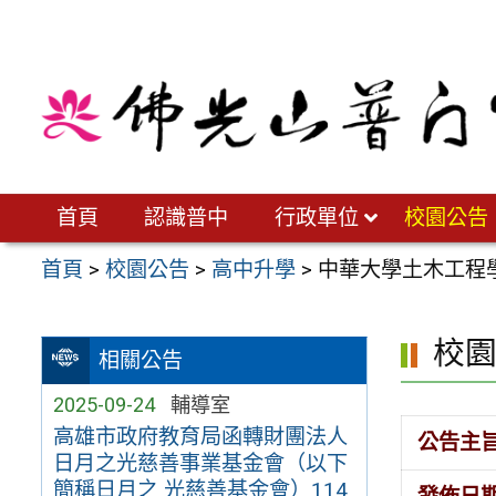
跳
至
主
要
內
容
區
首頁
認識普中
行政單位
校園公告
首頁
>
校園公告
>
高中升學
>
中華大學土木工程
校
相關公告
2025-09-24
輔導室
高雄市政府教育局函轉財團法人
公告主
日月之光慈善事業基金會（以下
簡稱日月之 光慈善基金會）114