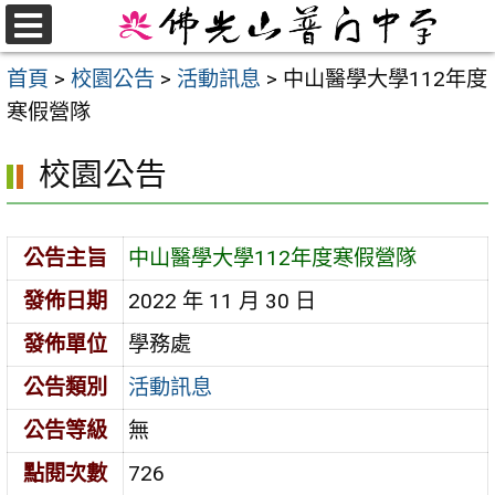
跳
至
選
首頁
>
校園公告
>
活動訊息
>
中山醫學大學112年度
單
主
寒假營隊
要
內
校園公告
容
區
公告主旨
中山醫學大學112年度寒假營隊
發佈日期
2022 年 11 月 30 日
發佈單位
學務處
公告類別
活動訊息
公告等級
無
點閱次數
726