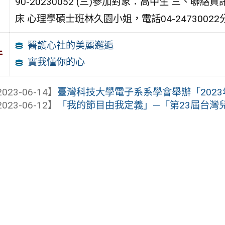
90-20230052 (三)參加對象：高中生 三
床 心理學碩士班林久園小姐，電話04-24730022分機1
醫護心社的美麗邂逅
件
實我懂你的心
023-06-14】
臺灣科技大學電子系系學會舉辦「202
023-06-12】
「我的節目由我定義」—「第23屆台灣兒