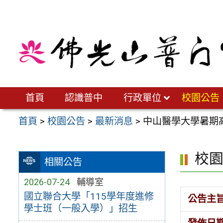
跳
至
主
要
內
容
區
首頁
認識普中
行政單位
校園公告
首頁
>
校園公告
>
最新消息
>
中山醫學大學暑期
校
相關公告
2026-07-24
輔導室
國立聯合大學「115學年度進修
公告主
學士班（一般入學）」招生