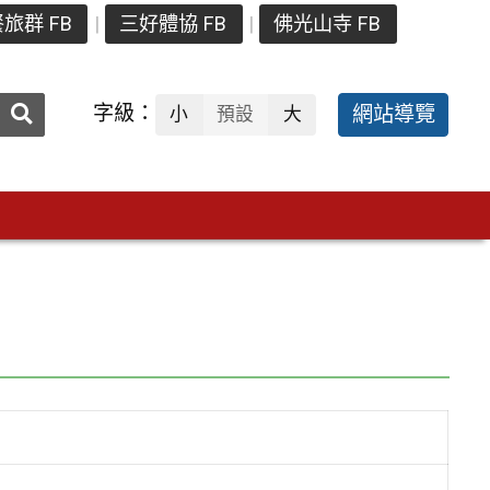
旅群 FB
三好體協 FB
佛光山寺 FB
送出
字級：
網站導覽
小
預設
大
搜
尋：