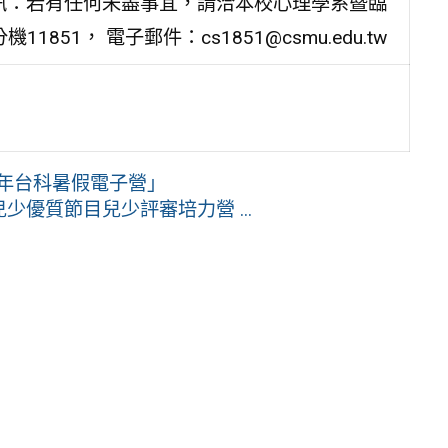
、聯絡資訊：若有任何未盡事宜，請洽本校心理學系暨臨
1851， 電子郵件：cs1851@csmu.edu.tw
3年台科暑假電子營」
少優質節目兒少評審培力營 ...