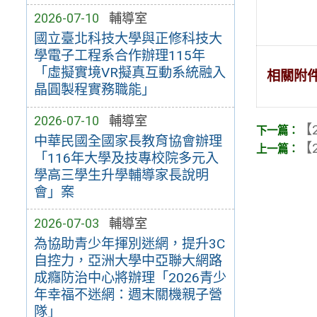
2026-07-10
輔導室
國立臺北科技大學與正修科技大
學電子工程系合作辦理115年
「虛擬實境VR擬真互動系統融入
相關附
晶圓製程實務職能」
2026-07-10
輔導室
【2
中華民國全國家長教育協會辦理
【2
「116年大學及技專校院多元入
學高三學生升學輔導家長說明
會」案
2026-07-03
輔導室
為協助青少年揮別迷網，提升3C
自控力，亞洲大學中亞聯大網路
成癮防治中心將辦理「2026青少
年幸福不迷網：週末關機親子營
隊」