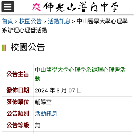
跳
至
選
首頁
>
校園公告
>
活動訊息
>
中山醫學大學心理學
單
主
系辦理心理營活動
要
內
校園公告
容
區
中山醫學大學心理學系辦理心理營活
公告主旨
動
發佈日期
2024 年 3 月 07 日
發佈單位
輔導室
公告類別
活動訊息
公告等級
無