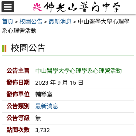
跳
至
選
首頁
>
校園公告
>
最新消息
>
中山醫學大學心理學
單
主
系心理營活動
要
內
校園公告
容
區
公告主旨
中山醫學大學心理學系心理營活動
發佈日期
2023 年 9 月 15 日
發佈單位
輔導室
公告類別
最新消息
公告等級
無
點閱次數
3,732