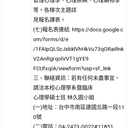
管理心理學、心理疾病、心理藥物學
等。各梯次主題詳
見報名課表。
(七)報名表連結: https://docs.google.c
om/forms/d/e
/1FAIpQLScJxbklVhHkVu73qORaiRnk
V2AnRgrqolVVT1gYE9
FCUfxqIA/viewform?usp=sf_link
三、聯絡資訊：若有任何未盡事宜，
請洽本校心理學系暨臨床
心理學碩士班 林久園小姐
(一)地址：台中市南區建國北路一段11
0號
(二)電話：04-2473-0022#11851