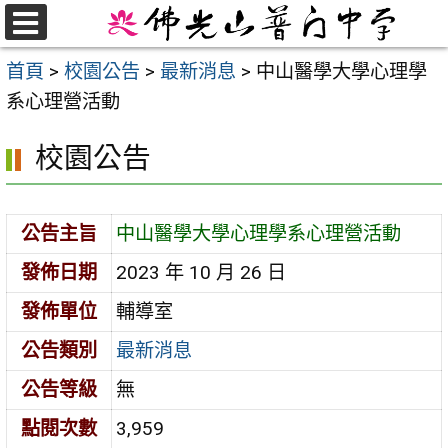
跳
至
選
首頁
>
校園公告
>
最新消息
>
中山醫學大學心理學
單
主
系心理營活動
要
內
校園公告
容
區
公告主旨
中山醫學大學心理學系心理營活動
發佈日期
2023 年 10 月 26 日
發佈單位
輔導室
公告類別
最新消息
公告等級
無
點閱次數
3,959