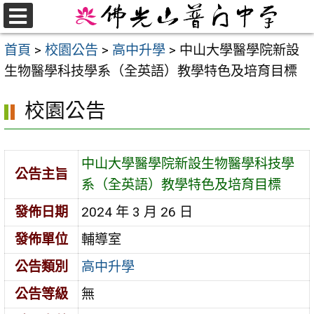
跳
至
選
首頁
>
校園公告
>
高中升學
>
中山大學醫學院新設
單
主
生物醫學科技學系（全英語）教學特色及培育目標
要
內
校園公告
容
區
中山大學醫學院新設生物醫學科技學
公告主旨
系（全英語）教學特色及培育目標
發佈日期
2024 年 3 月 26 日
發佈單位
輔導室
公告類別
高中升學
公告等級
無