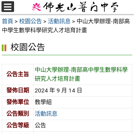
跳
至
選
首頁
>
校園公告
>
活動訊息
>
中山大學辦理-南部高
單
主
中學生數學科學研究人才培育計畫
要
內
校園公告
容
區
中山大學辦理-南部高中學生數學科學
公告主旨
研究人才培育計畫
發佈日期
2024 年 9 月 14 日
發佈單位
教學組
公告類別
活動訊息
公告等級
公告