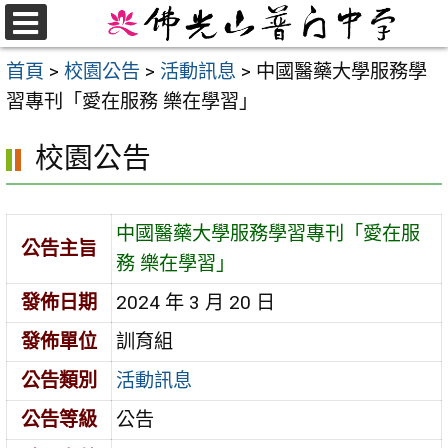
跳
至
選
首頁
>
校園公告
>
活動訊息
>
中國醫藥大學服務學
單
主
習專刊「愛在服務 樂在學習」
要
內
校園公告
容
區
中國醫藥大學服務學習專刊「愛在服
公告主旨
務 樂在學習」
發佈日期
2024 年 3 月 20 日
發佈單位
訓育組
公告類別
活動訊息
公告等級
公告