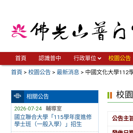
跳
至
主
要
內
容
區
首頁
認識普中
行政單位
校園公告
首頁
>
校園公告
>
最新消息
>
中國文化大學11
校
相關公告
2026-07-24
輔導室
國立聯合大學「115學年度進修
公告主
學士班（一般入學）」招生