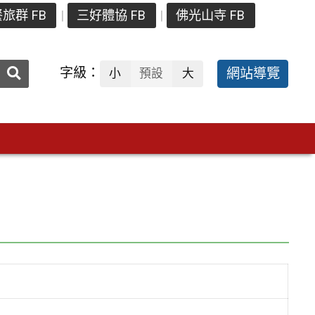
旅群 FB
三好體協 FB
佛光山寺 FB
送出
字級：
網站導覽
小
預設
大
搜
尋：