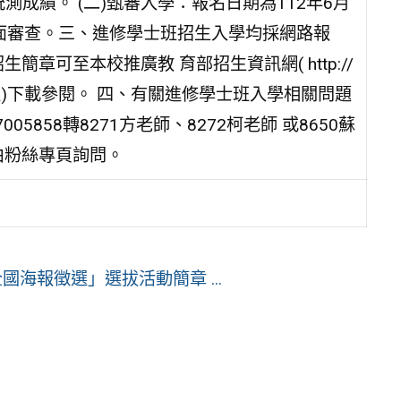
統測成績。 (二)甄審入學：報名日期為112年6月
0%書面審查。三、進修學士班招生入學均採網路報
章可至本校推廣教 育部招生資訊網( http://
–>進修學士班)下載參閱。 四、有關進修學士班入學相關問題
5858轉8271方老師、8272柯老師 或8650蘇
由粉絲專頁詢問。
海報徵選」選拔活動簡章 ...