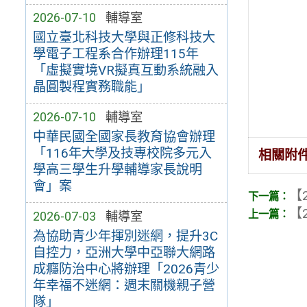
2026-07-10
輔導室
國立臺北科技大學與正修科技大
學電子工程系合作辦理115年
「虛擬實境VR擬真互動系統融入
晶圓製程實務職能」
2026-07-10
輔導室
中華民國全國家長教育協會辦理
「116年大學及技專校院多元入
相關附
學高三學生升學輔導家長說明
會」案
【2
【2
2026-07-03
輔導室
為協助青少年揮別迷網，提升3C
自控力，亞洲大學中亞聯大網路
成癮防治中心將辦理「2026青少
年幸福不迷網：週末關機親子營
隊」