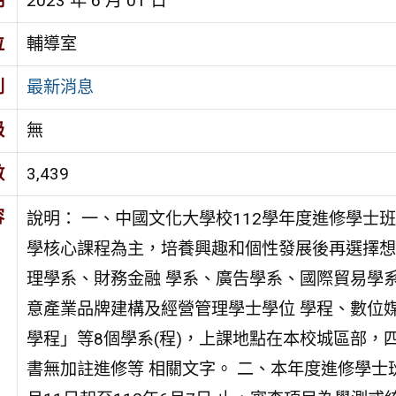
期
2023 年 6 月 01 日
位
輔導室
別
最新消息
級
無
數
3,439
容
說明： 一、中國文化大學校112學年度進修學士
學核心課程為主，培養興趣和個性發展後再選擇想
理學系、財務金融 學系、廣告學系、國際貿易學
意產業品牌建構及經營管理學士學位 學程、數位
學程」等8個學系(程)，上課地點在本校城區部，
書無加註進修等 相關文字。 二、本年度進修學士班