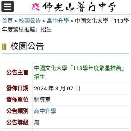
跳
至
選
首頁
>
校園公告
>
高中升學
>
中國文化大學「113學
單
主
年度繁星推薦」招生
要
內
校園公告
容
區
中國文化大學「113學年度繁星推薦」
公告主旨
招生
發佈日期
2024 年 3 月 07 日
發佈單位
輔導室
公告類別
高中升學
公告等級
無