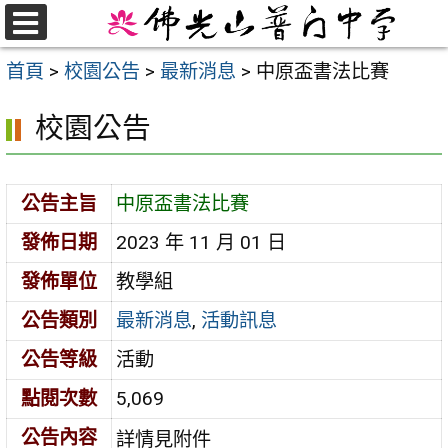
跳
至
選
首頁
>
校園公告
>
最新消息
>
中原盃書法比賽
單
主
要
校園公告
內
容
區
公告主旨
中原盃書法比賽
發佈日期
2023 年 11 月 01 日
發佈單位
教學組
公告類別
最新消息
,
活動訊息
公告等級
活動
點閱次數
5,069
公告內容
詳情見附件