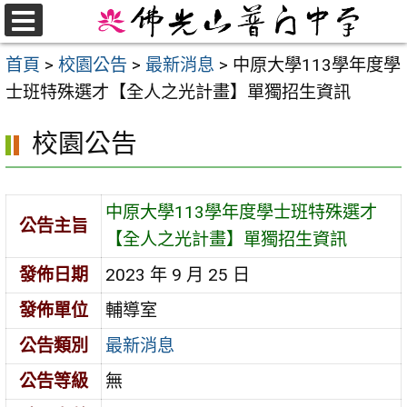
跳
至
選
首頁
>
校園公告
>
最新消息
>
中原大學113學年度學
單
主
士班特殊選才【全人之光計畫】單獨招生資訊
要
內
校園公告
容
區
中原大學113學年度學士班特殊選才
公告主旨
【全人之光計畫】單獨招生資訊
發佈日期
2023 年 9 月 25 日
發佈單位
輔導室
公告類別
最新消息
公告等級
無