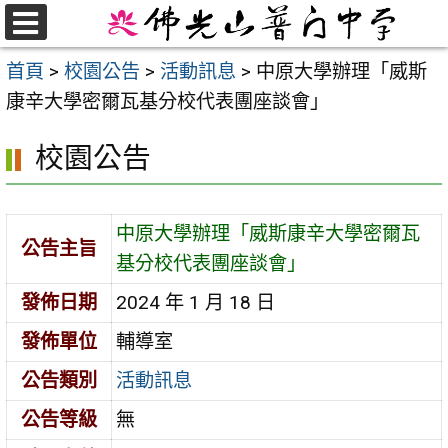
跳
至
選
首頁
>
校園公告
>
活動訊息
>
中原大學辦理「威斯
單
主
康辛大學密爾瓦基分校代表團座談會」
要
內
校園公告
容
區
中原大學辦理「威斯康辛大學密爾瓦
公告主旨
基分校代表團座談會」
發佈日期
2024 年 1 月 18 日
發佈單位
輔導室
公告類別
活動訊息
公告等級
無