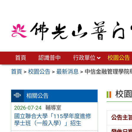
跳
至
主
要
內
容
區
首頁
認識普中
行政單位
校園公告
首頁
>
校園公告
>
最新消息
>
中信金融管理學院
校
相關公告
2026-07-24
輔導室
國立聯合大學「115學年度進修
公告主
學士班（一般入學）」招生