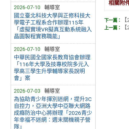
相關附
2026-07-10
輔導室
國立臺北科技大學與正修科技大
【2
學電子工程系合作辦理115年
【2
「虛擬實境VR擬真互動系統融入
晶圓製程實務職能」
2026-07-10
輔導室
中華民國全國家長教育協會辦理
「116年大學及技專校院多元入
學高三學生升學輔導家長說明
會」案
2026-07-03
輔導室
為協助青少年揮別迷網，提升3C
自控力，亞洲大學中亞聯大網路
成癮防治中心將辦理「2026青少
年幸福不迷網：週末關機親子營
隊」