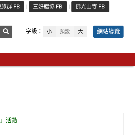
旅群 FB
三好體協 FB
佛光山寺 FB
送出
字級：
網站導覽
小
預設
大
搜
尋：
」活動