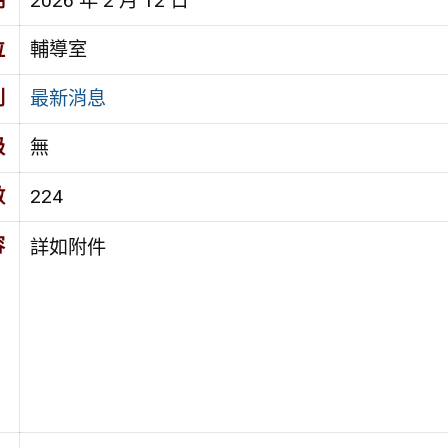
期
2026 年 2 月 12 日
位
輔導室
別
最新消息
級
無
數
224
容
詳如附件