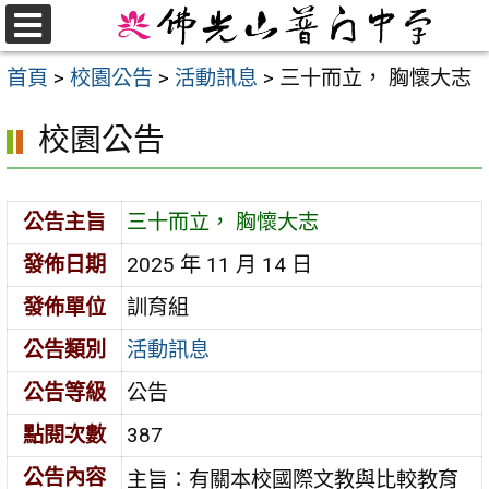
跳
至
選
首頁
>
校園公告
>
活動訊息
>
三十而立， 胸懷大志
單
主
要
校園公告
內
容
區
公告主旨
三十而立， 胸懷大志
發佈日期
2025 年 11 月 14 日
發佈單位
訓育組
公告類別
活動訊息
公告等級
公告
點閱次數
387
公告內容
主旨：有關本校國際文教與比較教育