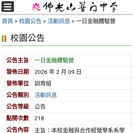
跳
至
選
首頁
>
校園公告
>
活動訊息
>
一日金融體驗營
單
主
要
校園公告
內
容
區
公告主旨
一日金融體驗營
發佈日期
2026 年 2 月 09 日
發佈單位
訓育組
公告類別
活動訊息
公告等級
公告
點閱次數
218
公告內容
主旨：本校金融與合作經營學系系學