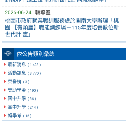
2026-06-24
輔導室
桃園市政府就業職訓服務處於開南大學辦理「桃
園 【有頭鹿】職能訓練場－115年度培養數位新
世代計 畫」
依公告類別彙總
最新消息
( 1,423 )
活動訊息
( 3,770 )
榮譽榜
( 3 )
獎助學金
( 190 )
國中升學
( 36 )
高中升學
( 214 )
轉學考
( 15 )