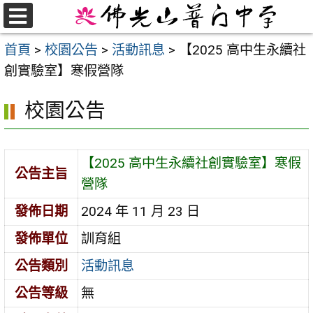
跳
至
選
首頁
>
校園公告
>
活動訊息
>
【2025 高中生永續社
單
主
創實驗室】寒假營隊
要
內
校園公告
容
區
【2025 高中生永續社創實驗室】寒假
公告主旨
營隊
發佈日期
2024 年 11 月 23 日
發佈單位
訓育組
公告類別
活動訊息
公告等級
無