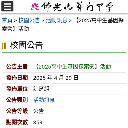
跳
至
選
首頁
>
校園公告
>
活動訊息
>
【2025高中生基因探
單
主
索營】活動
要
內
校園公告
容
區
公告主旨
【2025高中生基因探索營】活動
發佈日期
2025 年 4 月 29 日
發佈單位
訓育組
公告類別
活動訊息
公告等級
公告
點閱次數
353