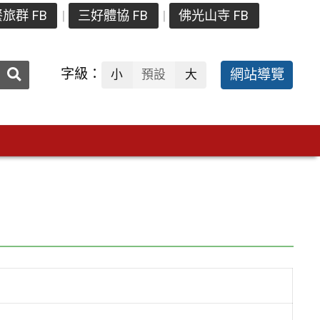
旅群 FB
三好體協 FB
佛光山寺 FB
送出
字級：
網站導覽
小
預設
大
搜
尋：