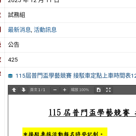
期
2025 年 12 月 11 日
位
試務組
別
最新消息
,
活動訊息
級
公告
數
425
容
115屆普門盃學藝競賽 接駁車定點上車時間表12
頁次
1
/
1
縮放
100%