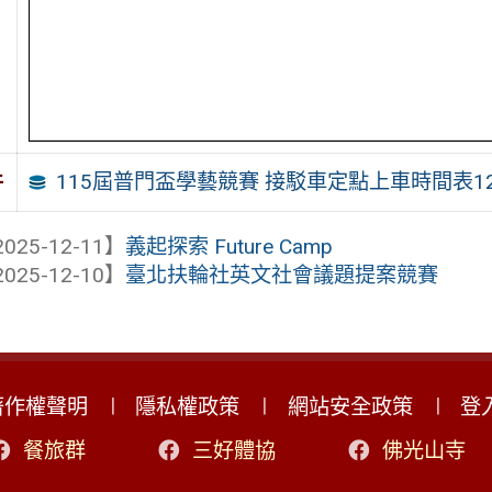
115屆普門盃學藝競賽 接駁車定點上車時間表12
件
025-12-11】
義起探索 Future Camp
025-12-10】
臺北扶輪社英文社會議題提案競賽
著作權聲明
隱私權政策
網站安全政策
登
餐旅群
三好體協
佛光山寺