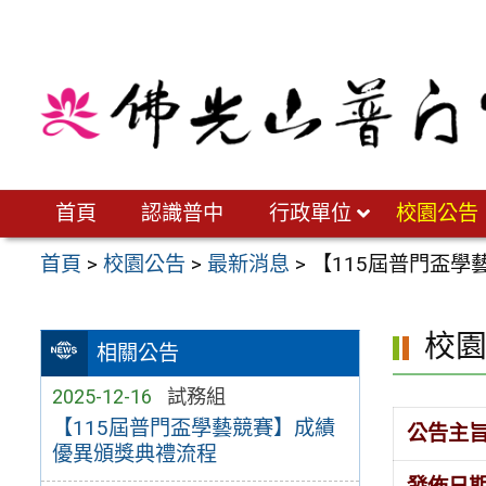
跳
至
主
要
內
容
區
首頁
認識普中
行政單位
校園公告
首頁
>
校園公告
>
最新消息
>
【115屆普門盃
校
相關公告
2025-12-16
試務組
【115屆普門盃學藝競賽】成績
公告主
優異頒獎典禮流程