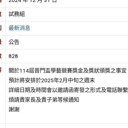
期
2024 年 12 月 31 日
位
試務組
別
最新消息
級
公告
數
828
容
關於114屆普門盃學藝競賽獎金及獎狀頒獎之事宜
預計將安排於2025年2月中旬之週末
詳細日期及時間會以邀請函寄發之形式及電話聯繫
煩請貴家長及貴子弟等候通知
謝謝