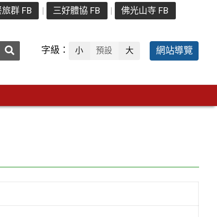
旅群 FB
三好體協 FB
佛光山寺 FB
送出
字級：
網站導覽
小
預設
大
搜
尋：