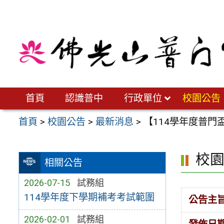
跳
至
主
要
內
容
區
首頁
認識普中
行政單位
校園公告
首頁
>
校園公告
>
最新消息
>
【114學年度普
校
相關公告
2026-07-15
試務組
114學年度下學期補考考試範圍
公告主
2026-02-01
試務組