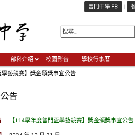
普門中學 FB
餐
部科介紹
校園影音
學校行事曆
門盃學藝競賽】獎金頒獎事宜公告
園公告
旨
【114學年度普門盃學藝競賽】獎金頒獎事宜公告