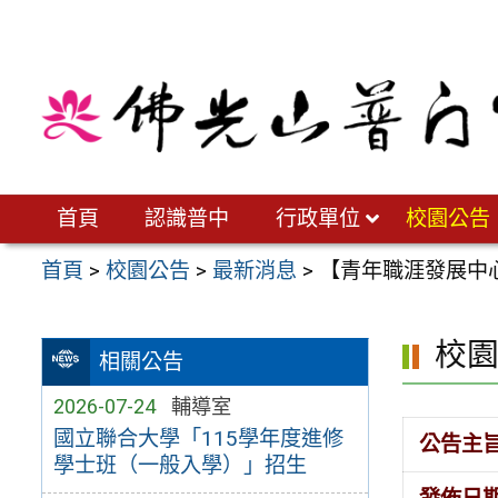
跳
至
主
要
內
容
區
首頁
認識普中
行政單位
校園公告
首頁
>
校園公告
>
最新消息
>
【青年職涯發展中心
校
相關公告
2026-07-24
輔導室
國立聯合大學「115學年度進修
公告主
學士班（一般入學）」招生