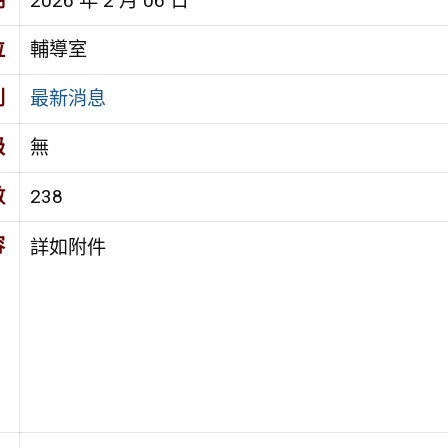
期
2026 年 2 月 06 日
位
輔導室
別
最新消息
級
無
數
238
容
詳如附件