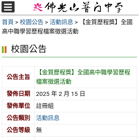
跳
至
選
首頁
>
校園公告
>
活動訊息
>
【金質歷程獎】全國
單
主
高中職學習歷程檔案徵選活動
要
內
校園公告
容
區
【金質歷程獎】全國高中職學習歷程
公告主旨
檔案徵選活動
發佈日期
2025 年 2 月 15 日
發佈單位
註冊組
公告類別
活動訊息
公告等級
無