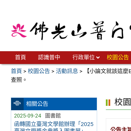
跳
至
主
要
內
容
區
首頁
認識普中
行政單位
校園公告
首頁
>
校園公告
>
活動訊息
>
【小論文就該這麼E
查照。
校
相關公告
2025-09-24
圖書館
函轉國立臺灣文學館辦理「2025
公告主