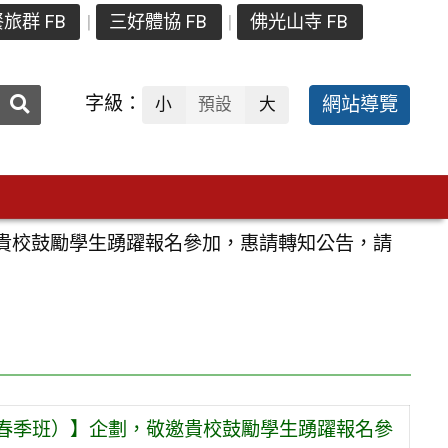
旅群 FB
三好體協 FB
佛光山寺 FB
送出
字級：
網站導覽
小
預設
大
搜
尋：
敬邀貴校鼓勵學生踴躍報名參加，惠請轉知公告，請
5 春季班）】企劃，敬邀貴校鼓勵學生踴躍報名參