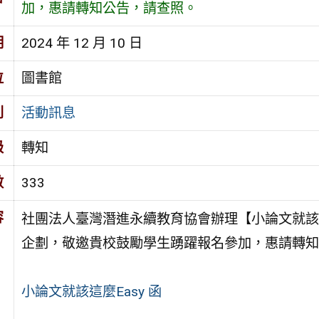
加，惠請轉知公告，請查照。
期
2024 年 12 月 10 日
位
圖書館
別
活動訊息
級
轉知
數
333
容
社團法人臺灣潛進永續教育協會辦理【小論文就該這麼
企劃，敬邀貴校鼓勵學生踴躍報名參加，惠請轉知
小論文就該這麼Easy 函