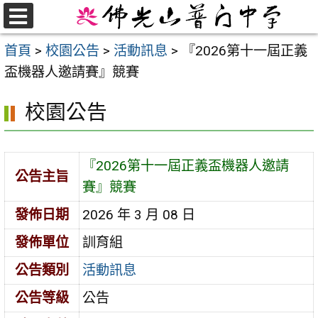
跳
至
選
首頁
>
校園公告
>
活動訊息
>
『2026第十一屆正義
單
主
盃機器人邀請賽』競賽
要
內
校園公告
容
區
『2026第十一屆正義盃機器人邀請
公告主旨
賽』競賽
發佈日期
2026 年 3 月 08 日
發佈單位
訓育組
公告類別
活動訊息
公告等級
公告