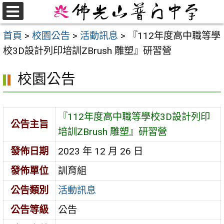
跳
至
選
首頁
>
校園公告
>
活動訊息
>
『112年度高中職等學
單
主
校3D設計列印培訓ZBrush 雕塑』研習營
要
內
校園公告
容
區
『112年度高中職等學校3D設計列印
公告主旨
培訓ZBrush 雕塑』研習營
發佈日期
2023 年 12 月 26 日
發佈單位
訓育組
公告類別
活動訊息
公告等級
公告