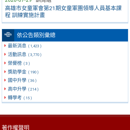
高雄市女童軍會第21期女童軍團領導人員基本課
程 訓練實施計畫
依公告類別彙總
最新消息
( 1,423 )
活動訊息
( 3,770 )
榮譽榜
( 3 )
獎助學金
( 190 )
國中升學
( 36 )
高中升學
( 214 )
轉學考
( 15 )
著作權聲明