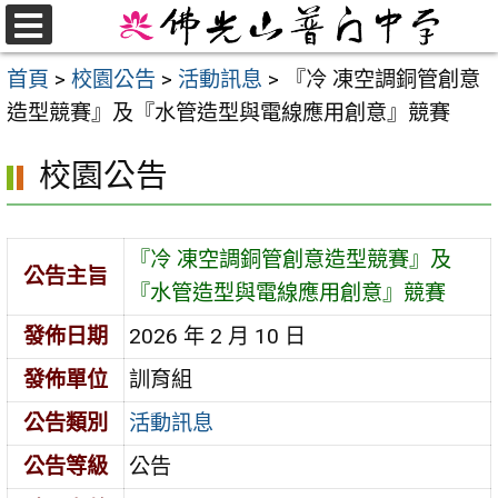
跳
至
選
首頁
>
校園公告
>
活動訊息
>
『冷 凍空調銅管創意
單
主
造型競賽』及『水管造型與電線應用創意』競賽
要
內
校園公告
容
區
『冷 凍空調銅管創意造型競賽』及
公告主旨
『水管造型與電線應用創意』競賽
發佈日期
2026 年 2 月 10 日
發佈單位
訓育組
公告類別
活動訊息
公告等級
公告