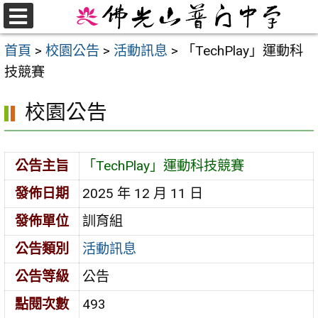
跳
至
選
首頁
>
校園公告
>
活動訊息
>
「TechPlay」運動科
單
主
技競賽
要
內
校園公告
容
區
公告主旨
「TechPlay」運動科技競賽
發佈日期
2025 年 12 月 11 日
發佈單位
訓育組
公告類別
活動訊息
公告等級
公告
點閱次數
493