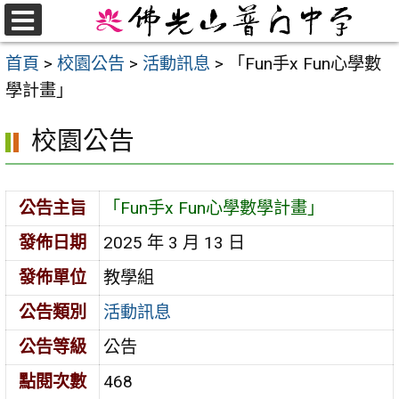
跳
至
選
首頁
>
校園公告
>
活動訊息
>
「Fun手x Fun心學數
單
主
學計畫」
要
內
校園公告
容
區
公告主旨
「Fun手x Fun心學數學計畫」
發佈日期
2025 年 3 月 13 日
發佈單位
教學組
公告類別
活動訊息
公告等級
公告
點閱次數
468