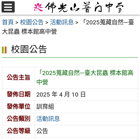
跳
至
選
首頁
>
校園公告
>
活動訊息
>
「2025蒐藏自然—臺
單
主
大昆蟲 標本館高中營
要
內
校園公告
容
區
「2025蒐藏自然—臺大昆蟲 標本館高
公告主旨
中營
發佈日期
2025 年 4 月 10 日
發佈單位
訓育組
公告類別
活動訊息
公告等級
公告