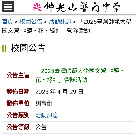
跳
至
選
首頁
>
校園公告
>
活動訊息
>
「2025臺灣師範大學
單
主
國文營 《鏡‧花‧緣》」營隊活動
要
內
校園公告
容
區
「2025臺灣師範大學國文營 《鏡‧
公告主旨
花‧緣》」營隊活動
發佈日期
2025 年 4 月 29 日
發佈單位
訓育組
公告類別
活動訊息
公告等級
公告