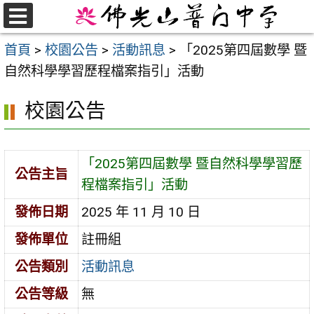
跳
至
選
首頁
>
校園公告
>
活動訊息
>
「2025第四屆數學 暨
單
主
自然科學學習歷程檔案指引」活動
要
內
校園公告
容
區
「2025第四屆數學 暨自然科學學習歷
公告主旨
程檔案指引」活動
發佈日期
2025 年 11 月 10 日
發佈單位
註冊組
公告類別
活動訊息
公告等級
無