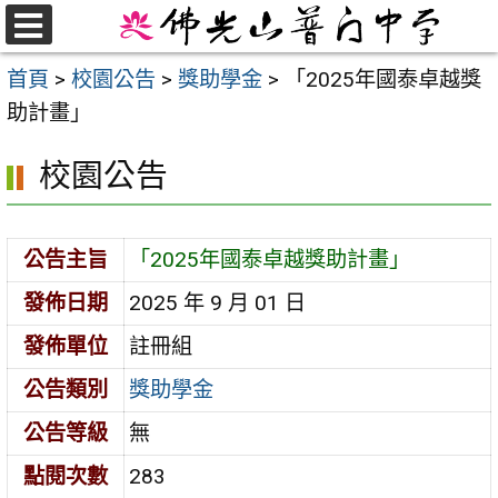
跳
至
選
首頁
>
校園公告
>
獎助學金
>
「2025年國泰卓越獎
單
主
助計畫」
要
內
校園公告
容
區
公告主旨
「2025年國泰卓越獎助計畫」
發佈日期
2025 年 9 月 01 日
發佈單位
註冊組
公告類別
獎助學金
公告等級
無
點閱次數
283