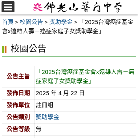
跳
至
選
首頁
>
校園公告
>
獎助學金
>
「2025台灣癌症基金
單
主
會x遠雄人壽－癌症家庭子女獎助學金」
要
內
校園公告
容
區
「2025台灣癌症基金會x遠雄人壽－癌
公告主旨
症家庭子女獎助學金」
發佈日期
2025 年 4 月 22 日
發佈單位
註冊組
公告類別
獎助學金
公告等級
無