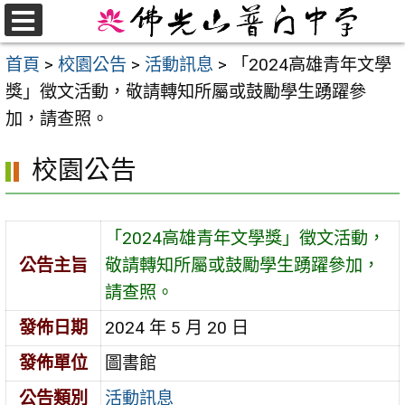
跳
至
選
首頁
>
校園公告
>
活動訊息
>
「2024高雄青年文學
單
主
獎」徵文活動，敬請轉知所屬或鼓勵學生踴躍參
要
加，請查照。
內
容
校園公告
區
「2024高雄青年文學獎」徵文活動，
公告主旨
敬請轉知所屬或鼓勵學生踴躍參加，
請查照。
發佈日期
2024 年 5 月 20 日
發佈單位
圖書館
公告類別
活動訊息