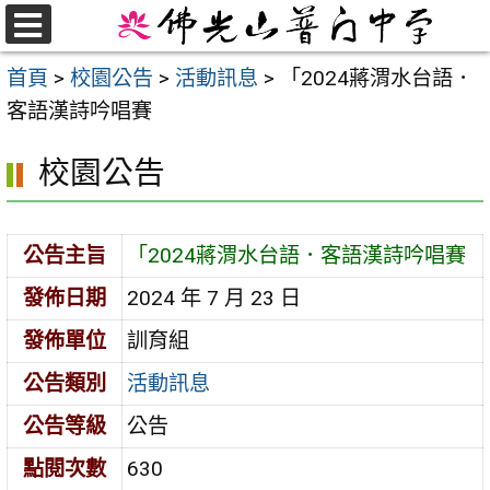
跳
至
選
首頁
>
校園公告
>
活動訊息
>
「2024蔣渭水台語．
單
主
客語漢詩吟唱賽
要
內
校園公告
容
區
公告主旨
「2024蔣渭水台語．客語漢詩吟唱賽
發佈日期
2024 年 7 月 23 日
發佈單位
訓育組
公告類別
活動訊息
公告等級
公告
點閱次數
630