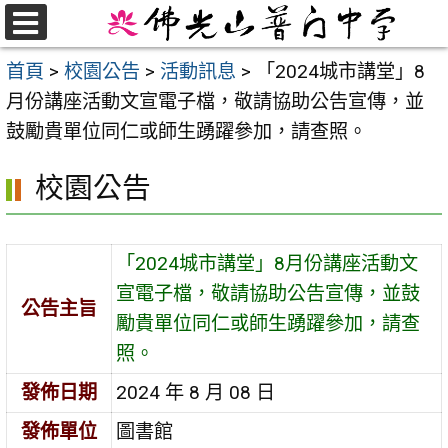
跳
至
選
首頁
>
校園公告
>
活動訊息
>
「2024城市講堂」8
單
主
月份講座活動文宣電子檔，敬請協助公告宣傳，並
要
鼓勵貴單位同仁或師生踴躍參加，請查照。
內
容
校園公告
區
「2024城市講堂」8月份講座活動文
宣電子檔，敬請協助公告宣傳，並鼓
公告主旨
勵貴單位同仁或師生踴躍參加，請查
照。
發佈日期
2024 年 8 月 08 日
發佈單位
圖書館