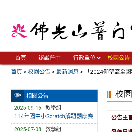
跳
至
主
要
內
容
區
首頁
認識普中
行政單位
校園公告
首頁
>
校園公告
>
最新消息
>
「2024仰望盃全
校
相關公告
2025-09-16
教學組
114年國中小Scratch解題觀摩賽
公告主
2025-07-08
教學組