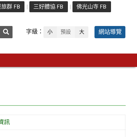
旅群 FB
三好體協 FB
佛光山寺 FB
送出
字級：
網站導覽
小
預設
大
搜
尋：
資訊