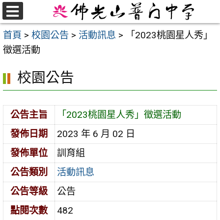
跳
至
選
首頁
>
校園公告
>
活動訊息
>
「2023桃園星人秀」
單
主
徵選活動
要
內
校園公告
容
區
公告主旨
「2023桃園星人秀」徵選活動
發佈日期
2023 年 6 月 02 日
發佈單位
訓育組
公告類別
活動訊息
公告等級
公告
點閱次數
482