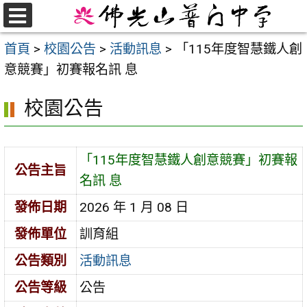
跳
至
選
首頁
>
校園公告
>
活動訊息
>
「115年度智慧鐵人創
單
主
意競賽」初賽報名訊 息
要
內
校園公告
容
區
「115年度智慧鐵人創意競賽」初賽報
公告主旨
名訊 息
發佈日期
2026 年 1 月 08 日
發佈單位
訓育組
公告類別
活動訊息
公告等級
公告