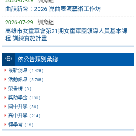
2026-07-29
訓育組
曲韻新聲：2026 崑曲表演藝術工作坊
2026-07-29
訓育組
高雄市女童軍會第21期女童軍團領導人員基本課
程 訓練實施計畫
依公告類別彙總
最新消息
( 1,428 )
活動訊息
( 3,768 )
榮譽榜
( 3 )
獎助學金
( 190 )
國中升學
( 36 )
高中升學
( 214 )
轉學考
( 15 )