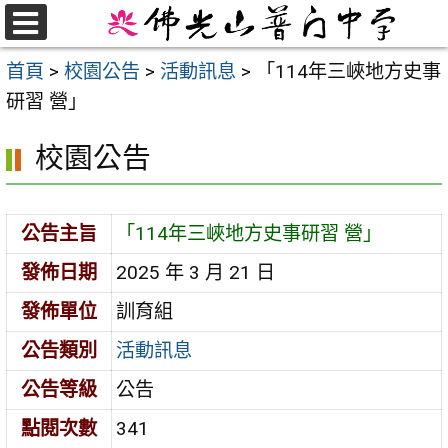
跳
至
選
首頁
>
校園公告
>
活動訊息
>
「114年三峽地方史事
單
主
研習 營」
要
內
校園公告
容
區
公告主旨
「114年三峽地方史事研習 營」
發佈日期
2025 年 3 月 21 日
發佈單位
訓育組
公告類別
活動訊息
公告等級
公告
點閱次數
341