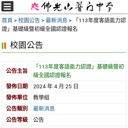
跳
至
選
首頁
>
校園公告
>
最新消息
>
「113年度客語能力認
單
主
證」基礎級暨初級全國認證報名
要
內
校園公告
容
區
「113年度客語能力認證」基礎級暨初
公告主旨
級全國認證報名
發佈日期
2024 年 4 月 25 日
發佈單位
教學組
公告類別
最新消息
公告等級
公告