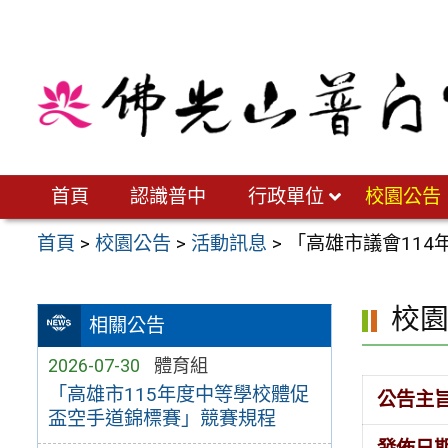
跳
至
主
要
內
容
區
首頁
認識普中
行政單位
校園公告
首頁
>
校園公告
>
活動訊息
>
「高雄市議會11
校
相關公告
2026-07-30
體育組
「高雄市115年度中等學校體促
公告主
盃空手道錦標賽」競賽規程