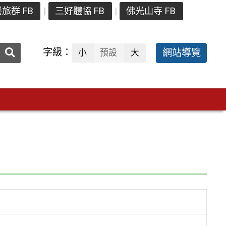
旅群 FB
三好體協 FB
佛光山寺 FB
送出
字級：
網站導覽
小
預設
大
搜
尋：