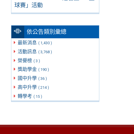
球賽」活動
依公告類別彙總
最新消息
( 1,430 )
活動訊息
( 3,768 )
榮譽榜
( 3 )
獎助學金
( 190 )
國中升學
( 36 )
高中升學
( 214 )
轉學考
( 15 )