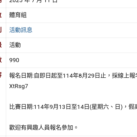
期
2025 年 7 月 11 日
位
體育組
別
活動訊息
級
活動
數
990
容
報名日期:自即日起至114年8月29日止，採線上報名，報名網址
XtRsg7
比賽日期:114年9月13日至14日(星期六、日)，
歡迎有興趣人員報名參加。