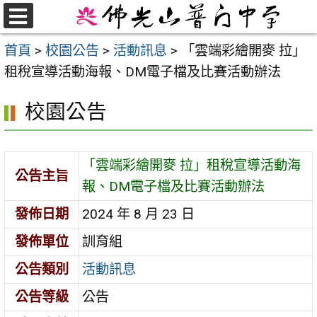
跳
至
選
首頁
>
校園公告
>
活動訊息
>
「雲端彩繪開麥 拉」
單
主
租稅宣導活動海報、DM電子檔及比賽活動辦法
要
內
校園公告
容
區
「雲端彩繪開麥 拉」租稅宣導活動海
公告主旨
報、DM電子檔及比賽活動辦法
發佈日期
2024 年 8 月 23 日
發佈單位
訓育組
公告類別
活動訊息
公告等級
公告