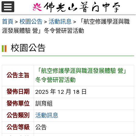
跳
至
選
首頁
>
校園公告
>
活動訊息
>
「航空修護學涯與職
單
主
涯發展體驗 營」冬令營研習活動
要
內
校園公告
容
區
「航空修護學涯與職涯發展體驗 營」
公告主旨
冬令營研習活動
發佈日期
2025 年 12 月 18 日
發佈單位
訓育組
公告類別
活動訊息
公告等級
公告