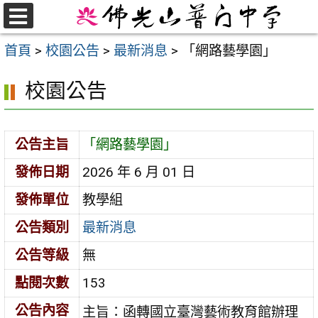
跳
至
選
首頁
>
校園公告
>
最新消息
>
「網路藝學園」
單
主
要
校園公告
內
容
區
公告主旨
「網路藝學園」
發佈日期
2026 年 6 月 01 日
發佈單位
教學組
公告類別
最新消息
公告等級
無
點閱次數
153
公告內容
主旨：函轉國立臺灣藝術教育館辦理